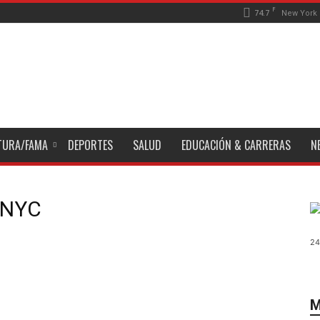
F
74.7
New York
TURA/FAMA
DEPORTES
SALUD
EDUCACIÓN & CARRERAS
N
a NYC
24
M