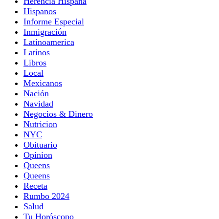
Herencia Hispana
Hispanos
Informe Especial
Inmigración
Latinoamerica
Latinos
Libros
Local
Mexicanos
Nación
Navidad
Negocios & Dinero
Nutricion
NYC
Obituario
Opinion
Queens
Queens
Receta
Rumbo 2024
Salud
Tu Horóscopo