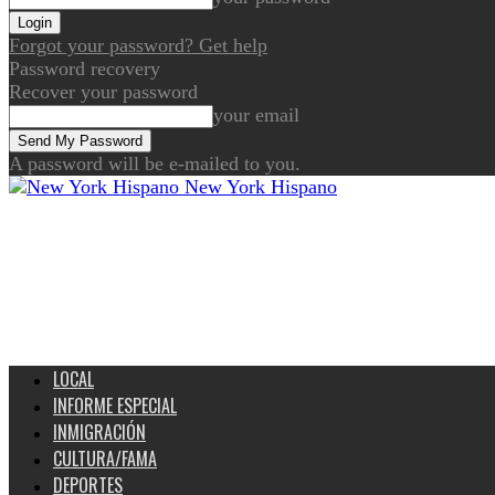
Forgot your password? Get help
Password recovery
Recover your password
your email
A password will be e-mailed to you.
New York Hispano
LOCAL
INFORME ESPECIAL
INMIGRACIÓN
CULTURA/FAMA
DEPORTES