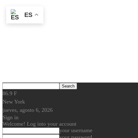
ES
86.9
F
New York
jueves, agosto 6, 2026
Sign in
Welcome! Log into your account
your username
your password