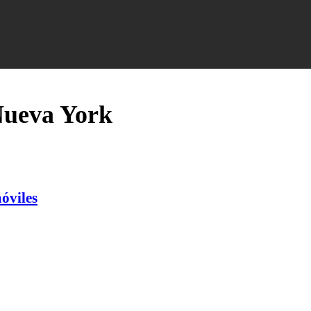
Nueva York
óviles