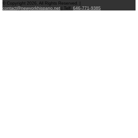
© Copyright 2026, All Rights Reserved. |
contact@newyorkhispano.net
| Telf.
646-771-9385