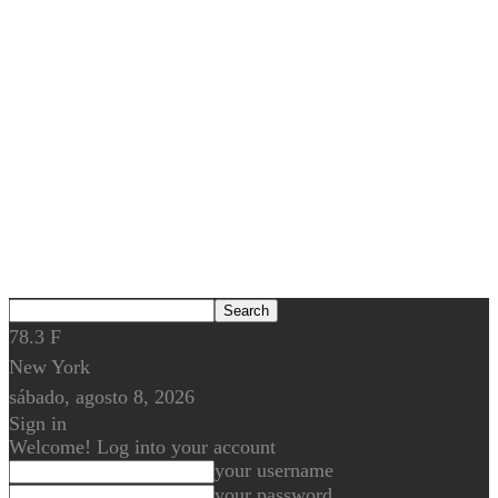
78.3
F
New York
sábado, agosto 8, 2026
Sign in
Welcome! Log into your account
your username
your password