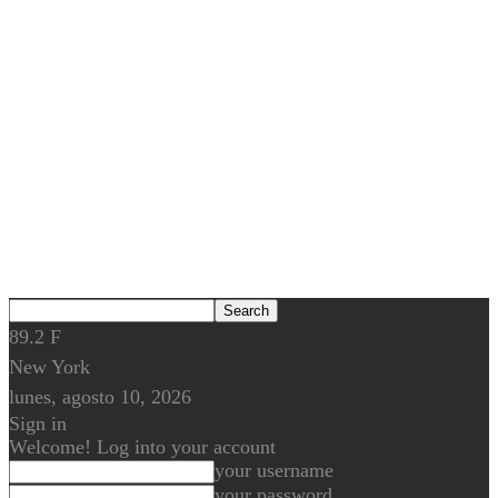
89.2
F
New York
lunes, agosto 10, 2026
Sign in
Welcome! Log into your account
your username
your password