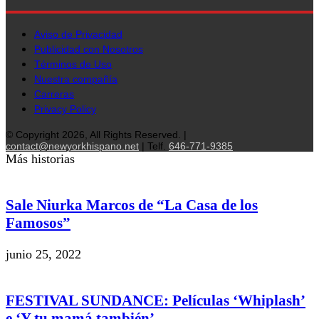
Aviso de Privacidad
Publicidad con Nosotros
Términos de Uso
Nuestra compañía
Carreras
Privacy Policy
© Copyright 2026, All Rights Reserved. |
contact@newyorkhispano.net
| Telf.
646-771-9385
Más historias
Sale Niurka Marcos de “La Casa de los
Famosos”
junio 25, 2022
FESTIVAL SUNDANCE: Películas ‘Whiplash’
e ‘Y tu mamá también’