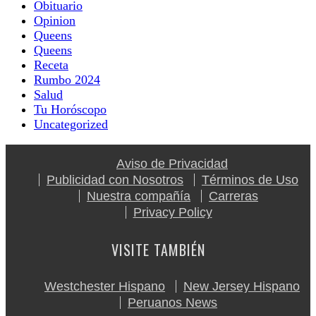
Obituario
Opinion
Queens
Queens
Receta
Rumbo 2024
Salud
Tu Horóscopo
Uncategorized
Aviso de Privacidad
Publicidad con Nosotros
Términos de Uso
Nuestra compañía
Carreras
Privacy Policy
VISITE TAMBIÉN
Westchester Hispano
New Jersey Hispano
Peruanos News