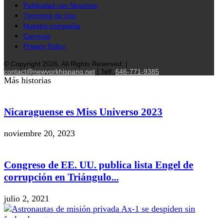
Publicidad con Nosotros
Términos de Uso
Nuestra compañía
Carreras
Privacy Policy
© Copyright 2026, All Rights Reserved. |
contact@newyorkhispano.net
| Telf.
646-771-9385
Más historias
Nicaraguense es Miss Universo 2023
noviembre 20, 2023
Congreso de EE. UU. publica lista Engel de
corrupción en Triángulo...
julio 2, 2021