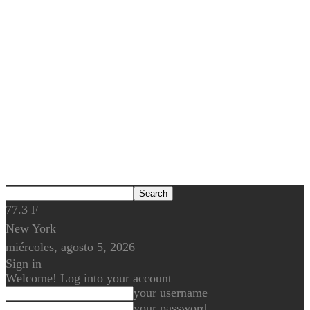
77.3
F
New York
miércoles, agosto 5, 2026
Sign in
Welcome! Log into your account
your username
your password