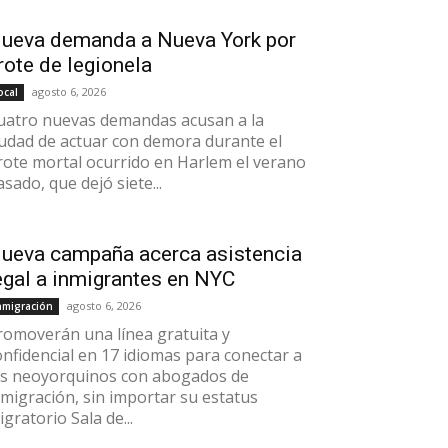
ueva demanda a Nueva York por
rote de legionela
agosto 6, 2026
ocal
uatro nuevas demandas acusan a la
iudad de actuar con demora durante el
rote mortal ocurrido en Harlem el verano
asado, que dejó siete...
ueva campaña acerca asistencia
egal a inmigrantes en NYC
agosto 6, 2026
nmigración
romoverán una línea gratuita y
onfidencial en 17 idiomas para conectar a
os neoyorquinos con abogados de
nmigración, sin importar su estatus
gratorio Sala de...