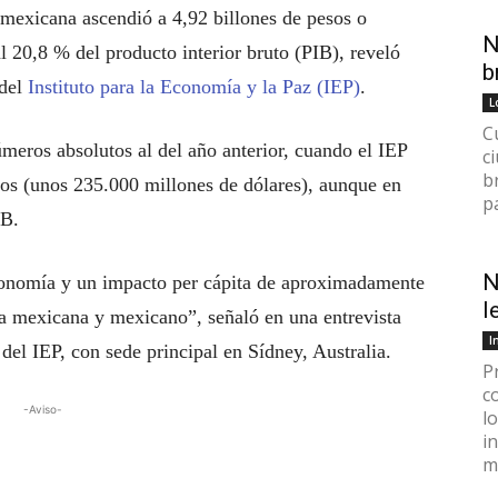
 mexicana ascendió a 4,92 billones de pesos o
N
l 20,8 % del producto interior bruto (PIB), reveló
b
 del
Instituto para la Economía y la Paz (IEP)
.
L
C
meros absolutos al del año anterior, cuando el IEP
c
b
sos (unos 235.000 millones de dólares), aunque en
p
IB.
N
economía y un impacto per cápita de aproximadamente
l
a mexicana y mexicano”, señaló en una entrevista
I
del IEP, con sede principal en Sídney, Australia.
P
c
-Aviso-
l
i
mi