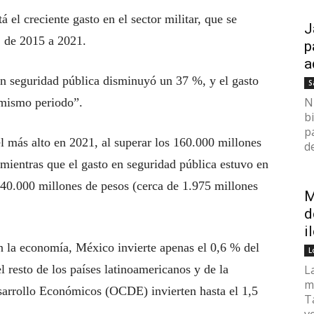
á el creciente gasto en el sector militar, que se
J
, de 2015 a 2021.
p
a
en seguridad pública disminuyó un 37 %, y el gasto
S
N
 mismo periodo”.
b
p
l más alto en 2021, al superar los 160.000 millones
de
mientras que el gasto en seguridad pública estuvo en
 40.000 millones de pesos (cerca de 1.975 millones
M
d
i
n la economía, México invierte apenas el 0,6 % del
L
l resto de los países latinoamericanos y de la
L
m
sarrollo Económicos (OCDE) invierten hasta el 1,5
T