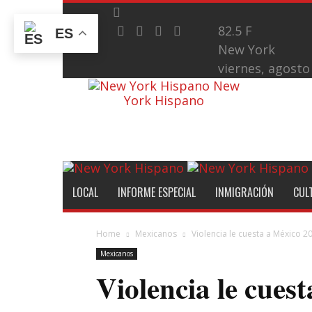
82.5
F
ES
New York
viernes, agosto
New
York Hispano
LOCAL
INFORME ESPECIAL
INMIGRACIÓN
CUL
Home
Mexicanos
Violencia le cuesta a México 2
Mexicanos
Violencia le cues