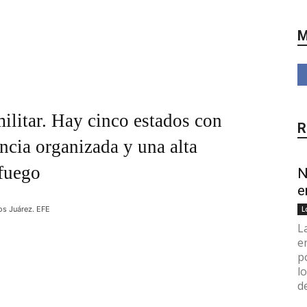
M
ilitar. Hay cinco estados con
R
encia organizada y una alta
 fuego
N
e
los Juárez. EFE
L
L
e
p
l
d