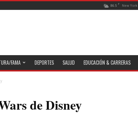
F
86.5
New York
TURA/FAMA
DEPORTES
SALUD
EDUCACIÓN & CARRERAS
ey
 Wars de Disney