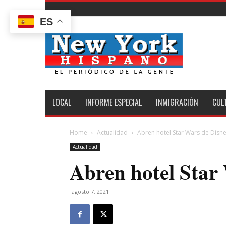
ES
New
York
Hispano
LOCAL
INFORME ESPECIAL
INMIGRACIÓN
CUL
Home
Actualidad
Abren hotel Star Wars de Disn
Actualidad
Abren hotel Star
agosto 7, 2021