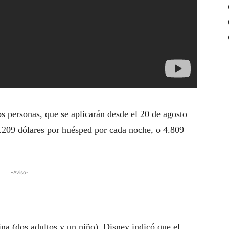
s personas, que se aplicarán desde el 20 de agosto
1.209 dólares por huésped por cada noche, o 4.809
-Aviso-
na (dos adultos y un niño), Disney indicó que el