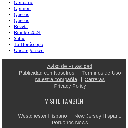
Obituario
Opinion
Queens
Queens
Receta
Rumbo 2024
Salud
Tu Horóscopo
Uncategorized
Aviso de Privacidad
Publicidad con Nosotros
Términos de Uso
Nuestra compañía
Carreras
Privacy Policy
VISITE TAMBIÉN
Westchester Hispano
New Jersey Hispano
Peruanos News