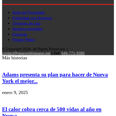
Aviso de Privacidad
Publicidad con Nosotros
Términos de Uso
Nuestra compañía
Carreras
Privacy Policy
© Copyright 2026, All Rights Reserved. |
contact@newyorkhispano.net
| Telf.
646-771-9385
Más historias
Adams presenta su plan para hacer de Nueva
York el mejor...
enero 9, 2025
El calor cobra cerca de 500 vidas al año en
Nueva...