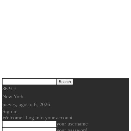
86.9
F
New York
jueves, agosto 6, 2026
Sign in
Welcome! Log into your account
your username
your password