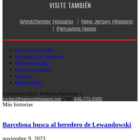
VISITE TAMBIÉN
Westchester Hispano
New Jersey Hispano
Peruanos News
Aviso de Privacidad
Publicidad con Nosotros
Términos de Uso
Nuestra compañía
Carreras
Privacy Policy
© Copyright 2026, All Rights Reserved. |
contact@newyorkhispano.net
| Telf.
646-771-9385
Más historias
Barcelona busca al heredero de Lewandowski
noviembre 9, 2023