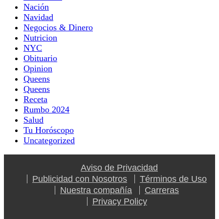
Nación
Navidad
Negocios & Dinero
Nutricion
NYC
Obituario
Opinion
Queens
Queens
Receta
Rumbo 2024
Salud
Tu Horóscopo
Uncategorized
Aviso de Privacidad
Publicidad con Nosotros
Términos de Uso
Nuestra compañía
Carreras
Privacy Policy