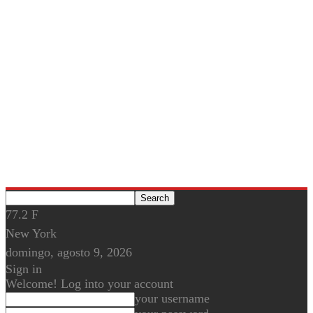
77.2
F
New York
domingo, agosto 9, 2026
Sign in
Welcome! Log into your account
your username