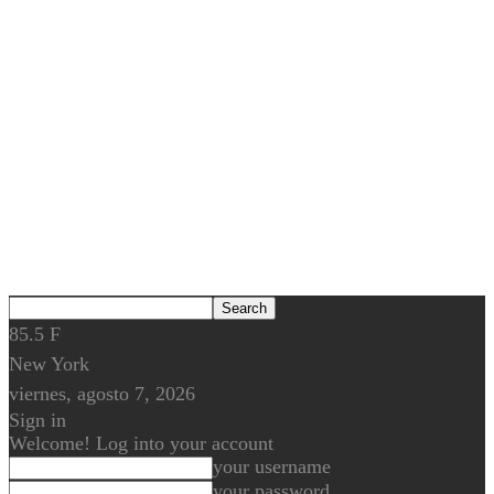
85.5
F
New York
viernes, agosto 7, 2026
Sign in
Welcome! Log into your account
your username
your password