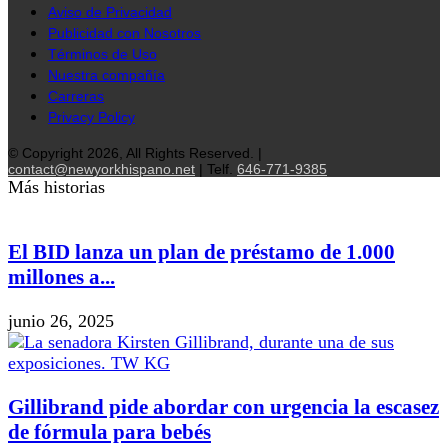
Aviso de Privacidad
Publicidad con Nosotros
Términos de Uso
Nuestra compañía
Carreras
Privacy Policy
© Copyright 2026, All Rights Reserved. |
contact@newyorkhispano.net
| Telf.
646-771-9385
Más historias
El BID lanza un plan de préstamo de 1.000
millones a...
junio 26, 2025
Gillibrand pide abordar con urgencia la escasez
de fórmula para bebés