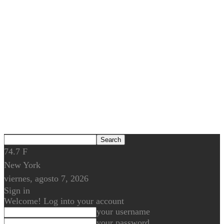
74.7
F
New York
viernes, agosto 7, 2026
Sign in
Welcome! Log into your account
your username
your password