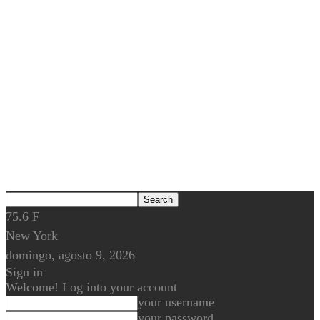
75.6
F
New York
domingo, agosto 9, 2026
Sign in
Welcome! Log into your account
your username
your password