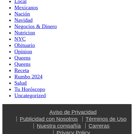
Local
Mexicanos
Nación
Navidad
Negocios & Dinero
Nutricion
NYC
Obituario
Opinion
Queens
Queens
Receta
Rumbo 2024
Salud
Tu Horóscopo
Uncategorized
Aviso de Privacidad
Publicidad con Nosotros
Términos de Uso
Nuestra compañía
Carreras
Privacy Policy