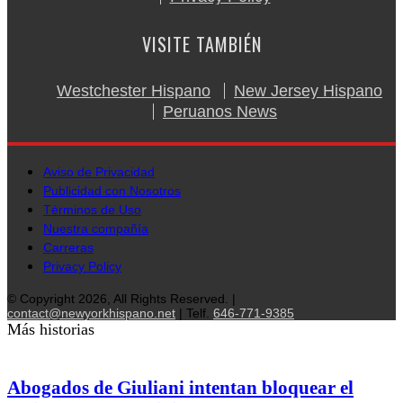
VISITE TAMBIÉN
Westchester Hispano
New Jersey Hispano
Peruanos News
Aviso de Privacidad
Publicidad con Nosotros
Términos de Uso
Nuestra compañía
Carreras
Privacy Policy
© Copyright 2026, All Rights Reserved. |
contact@newyorkhispano.net
| Telf.
646-771-9385
Más historias
Abogados de Giuliani intentan bloquear el