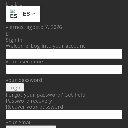
82.5
F
ES
New York
viernes, agosto 7, 2026
Sign in
Welcome! Log into your account
your username
your password
Forgot your password? Get help
Password recovery
Recover your password
your email