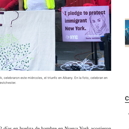
, celebraron este miércoles, el triunfo en Albany. En la foto, celebran en
estchester.
C
2 días en huelga de hambre en Nueva York acogieron