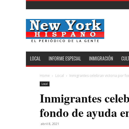
New
York
Hispano
LOCAL
INFORME ESPECIAL
INMIGRACIÓN
CUL
Home
Local
Inmigrantes celebran victoria por 
Local
Inmigrantes celeb
fondo de ayuda e
abril 8, 2021