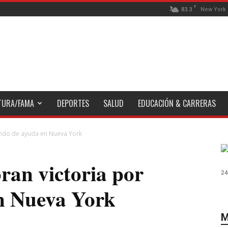
F
83.3
New York
TURA/FAMA
DEPORTES
SALUD
EDUCACIÓN & CARRERAS
fondo de ayuda en Nueva York
ran victoria por
24
n Nueva York
M