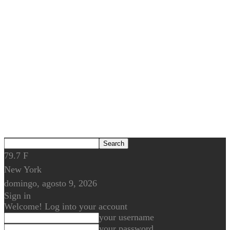
79.7
F
New York
domingo, agosto 9, 2026
Sign in
Welcome! Log into your account
your username
your password