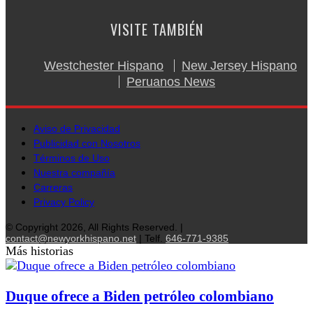
VISITE TAMBIÉN
Westchester Hispano
New Jersey Hispano
Peruanos News
Aviso de Privacidad
Publicidad con Nosotros
Términos de Uso
Nuestra compañía
Carreras
Privacy Policy
© Copyright 2026, All Rights Reserved. |
contact@newyorkhispano.net
| Telf.
646-771-9385
Más historias
Duque ofrece a Biden petróleo colombiano