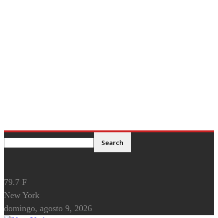
79.7
F
New York
domingo, agosto 9, 2026