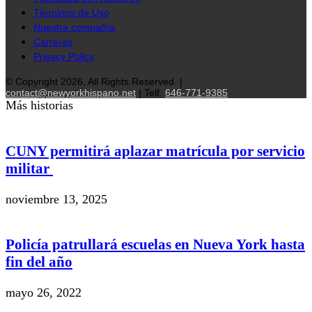
Términos de Uso
Nuestra compañía
Carreras
Privacy Policy
© Copyright 2026, All Rights Reserved. |
contact@newyorkhispano.net
| Telf.
646-771-9385
Más historias
CUNY permitirá aplazar matrícula por servicio
militar
noviembre 13, 2025
Policía patrullará escuelas en Nueva York hasta
fin del año
mayo 26, 2022