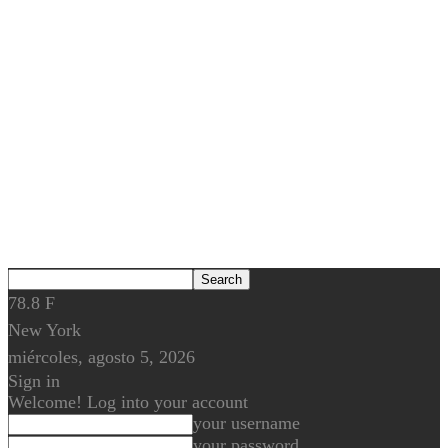
78.8
F
New York
miércoles, agosto 5, 2026
Sign in
Welcome! Log into your account
your username
your password