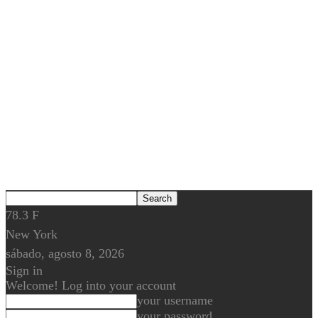
78.3
F
New York
sábado, agosto 8, 2026
Sign in
Welcome! Log into your account
your username
your password