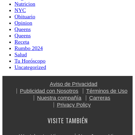
Nutricion
NYC
Obituario
Opinion
Queens
Queens
Receta
Rumbo 2024
Salud
Tu Horóscopo
Uncategorized
Aviso de Privacidad
Publicidad con Nosotros
Términos de Uso
Nuestra compañía
Carreras
Privacy Policy
VISITE TAMBIÉN