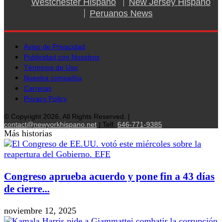
Westchester Hispano
New Jersey Hispano
Peruanos News
Aviso de Privacidad
Publicidad con Nosotros
Términos de Uso
Nuestra compañía
Carreras
Privacy Policy
© Copyright 2026, All Rights Reserved. |
contact@newyorkhispano.net
| Telf.
646-771-9385
Más historias
Congreso aprueba acuerdo y pone fin a 43 días
de cierre...
noviembre 12, 2025