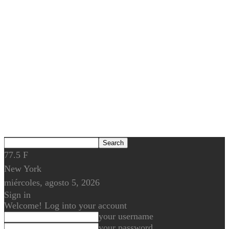
77.5
F
New York
miércoles, agosto 5, 2026
Sign in
Welcome! Log into your account
your username
your password