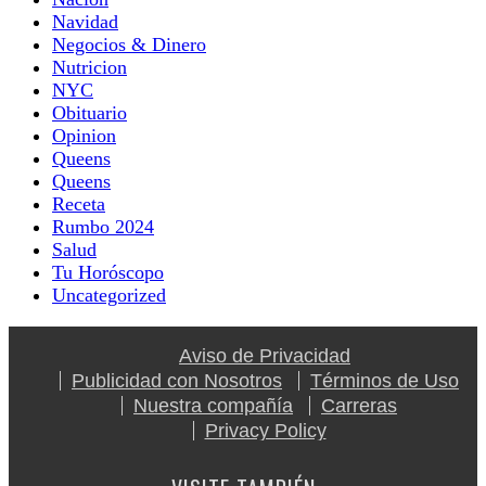
Navidad
Negocios & Dinero
Nutricion
NYC
Obituario
Opinion
Queens
Queens
Receta
Rumbo 2024
Salud
Tu Horóscopo
Uncategorized
Aviso de Privacidad
Publicidad con Nosotros
Términos de Uso
Nuestra compañía
Carreras
Privacy Policy