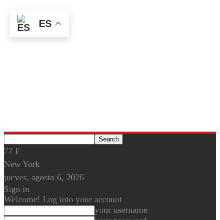
ES
77
F
New York
jueves, agosto 6, 2026
Sign in
Welcome! Log into your account
your username