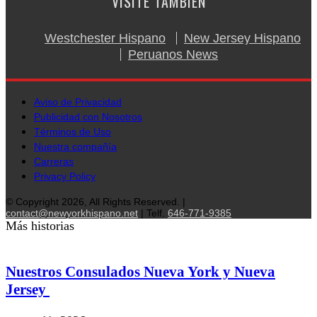
VISITE TAMBIÉN
Westchester Hispano
New Jersey Hispano
Peruanos News
Aviso de Privacidad
Publicidad con Nosotros
Términos de Uso
Nuestra compañía
Carreras
Privacy Policy
© Copyright 2026, All Rights Reserved. |
contact@newyorkhispano.net
| Telf.
646-771-9385
Más historias
Nuestros Consulados Nueva York y Nueva
Jersey