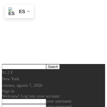
ES
91.2
F
New York
viernes, agosto 7, 2026
Sign in
Welcome! Log into your account
your username
your password