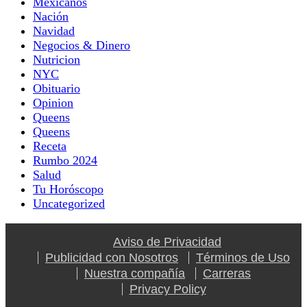
Mexicanos
Nación
Navidad
Negocios & Dinero
Nutricion
NYC
Obituario
Opinion
Queens
Queens
Receta
Rumbo 2024
Salud
Tu Horóscopo
Uncategorized
Aviso de Privacidad
Publicidad con Nosotros
Términos de Uso
Nuestra compañía
Carreras
Privacy Policy