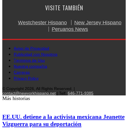
VISITE TAMBIÉN
Westchester Hispano
New Jersey Hispano
Peruanos News
Aviso de Privacidad
Publicidad con Nosotros
Términos de Uso
Nuestra compañía
Carreras
Privacy Policy
© Copyright 2026, All Rights Reserved. |
contact@newyorkhispano.net
| Telf.
646-771-9385
Más historias
EE.UU. detiene a la activista mexicana Jeanette
Vizguerra para su deportación