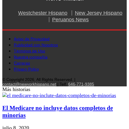
Westchester Hispano
New Jersey Hispano
Peruanos News
Aviso de Privacidad
Publicidad con Nosotros
Términos de Uso
Nuestra compañía
Carreras
Privacy Policy
© Copyright 2026, All Rights Reserved. |
contact@newyorkhispano.net
| Telf.
646-771-9385
Más historias
El Medicare no incluye datos completos de
minorías
julio 8, 2020