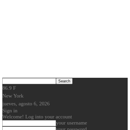
86.9
F
New York
jueves, agosto 6, 2026
Sign in
Welcome! Log into your account
your username
your password