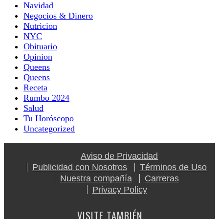
Navidad
Negocios & Dinero
Nutricion
NYC
Obituario
Opinion
Queens
Queens
Receta
Rumbo 2024
Salud
Tu Horóscopo
Uncategorized
Aviso de Privacidad
Publicidad con Nosotros
Términos de Uso
Nuestra compañía
Carreras
Privacy Policy
VISITE TAMBIÉN