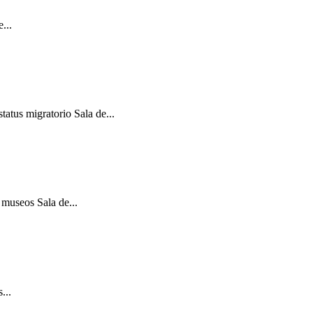
...
atus migratorio Sala de...
 museos Sala de...
...