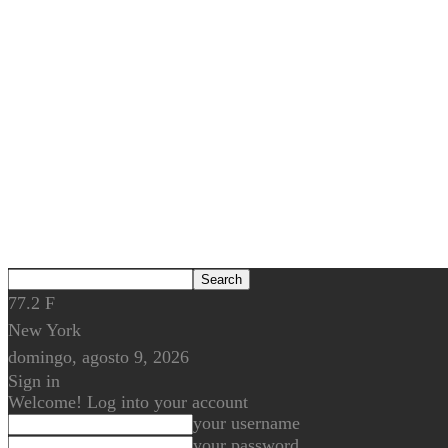
77.2
F
New York
domingo, agosto 9, 2026
Sign in
Welcome! Log into your account
your username
your password