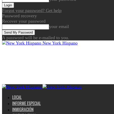
Forgot your password? Get help
Password recovery
Recover your password
your email
A password will be e-mailed to you.
New York Hispano
LOCAL
INFORME ESPECIAL
INMIGRACIÓN