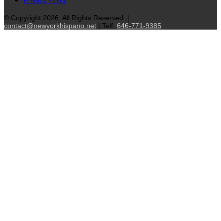
© Copyright 2026, All Rights Reserved. |
contact@newyorkhispano.net
| Telf.
646-771-9385