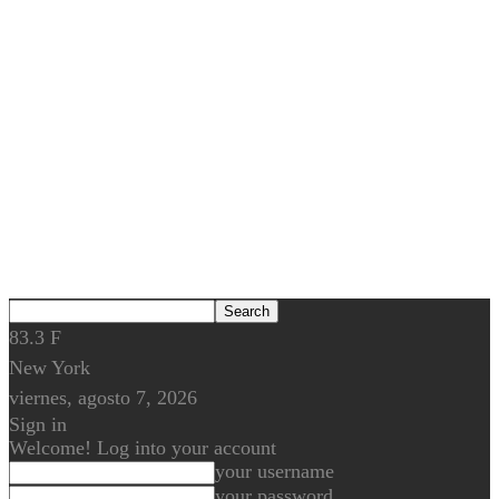
83.3
F
New York
viernes, agosto 7, 2026
Sign in
Welcome! Log into your account
your username
your password