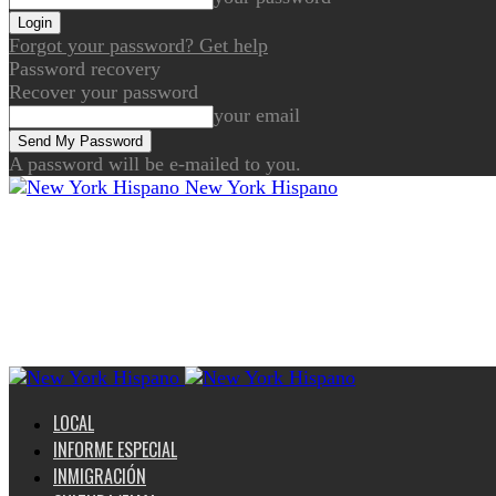
Forgot your password? Get help
Password recovery
Recover your password
your email
A password will be e-mailed to you.
New York Hispano
LOCAL
INFORME ESPECIAL
INMIGRACIÓN