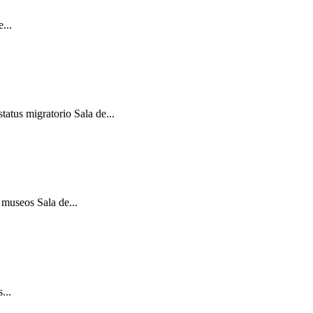
...
atus migratorio Sala de...
 museos Sala de...
...