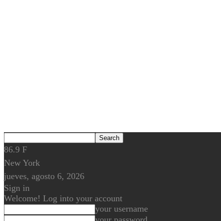
86.9
F
New York
jueves, agosto 6, 2026
Sign in
Welcome! Log into your account
your username
your password