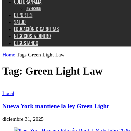
CULTURA/FAMA
DIVERSIÓN
DEPORTES
SALUD
EDUCACIÓN & CARRERAS
NEGOCIOS & DINERO
DEGUSTANDO
Home
Tags
Green Light Law
Tag: Green Light Law
Local
Nueva York mantiene la ley Green Light
diciembre 31, 2025