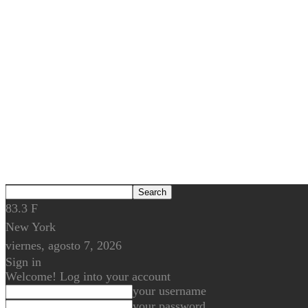
83.3
F
New York
viernes, agosto 7, 2026
Sign in
Welcome! Log into your account
your username
your password