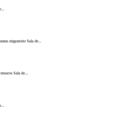
...
atus migratorio Sala de...
 museos Sala de...
...