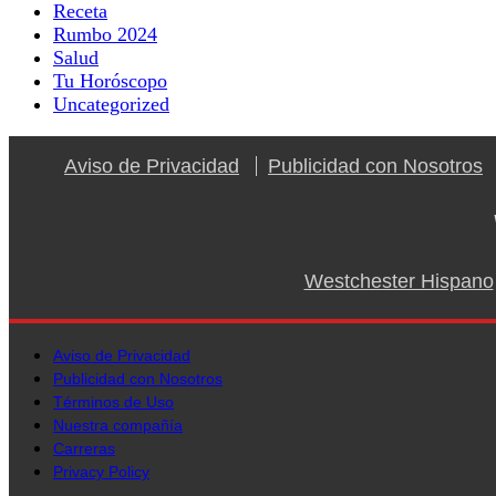
Receta
Rumbo 2024
Salud
Tu Horóscopo
Uncategorized
Aviso de Privacidad
Publicidad con Nosotros
Westchester Hispano
Aviso de Privacidad
Publicidad con Nosotros
Términos de Uso
Nuestra compañía
Carreras
Privacy Policy