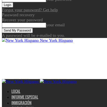
Forgot your password? Get help
Password recovery
Recover your password
your email
A password will be e-mailed to you.
New York Hispano
LOCAL
INFORME ESPECIAL
INMIGRACIÓN