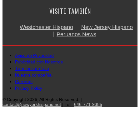
VISITE TAMBIÉN
Westchester Hispano
New Jersey Hispano
Peruanos News
Aviso de Privacidad
Publicidad con Nosotros
Términos de Uso
Nuestra compañía
Carreras
Privacy Policy
© Copyright 2026, All Rights Reserved. |
contact@newyorkhispano.net
| Telf.
646-771-9385