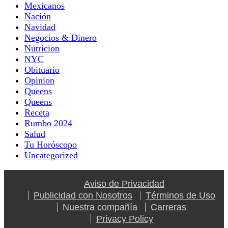
Mexicanos
Nación
Navidad
Negocios & Dinero
Nutricion
NYC
Obituario
Opinion
Queens
Queens
Receta
Rumbo 2024
Salud
Tu Horóscopo
Uncategorized
Aviso de Privacidad
Publicidad con Nosotros
Términos de Uso
Nuestra compañía
Carreras
Privacy Policy