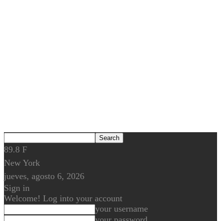
89.8
F
New York
jueves, agosto 6, 2026
Sign in
Welcome! Log into your account
your username
your password