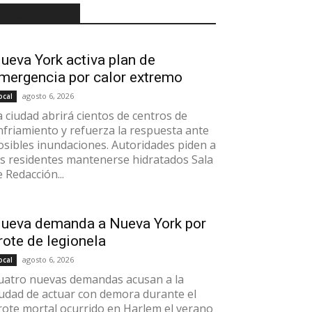
RECIENTES
ueva York activa plan de
mergencia por calor extremo
agosto 6, 2026
ocal
a ciudad abrirá cientos de centros de
nfriamiento y refuerza la respuesta ante
osibles inundaciones. Autoridades piden a
os residentes mantenerse hidratados Sala
e Redacción...
ueva demanda a Nueva York por
rote de legionela
agosto 6, 2026
ocal
uatro nuevas demandas acusan a la
iudad de actuar con demora durante el
rote mortal ocurrido en Harlem el verano