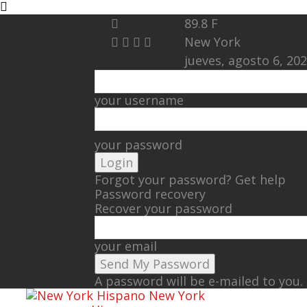
89.8
F
New York
jueves, agosto 6, 20
your username
your password
Forgot your password? Get help
Password recovery
Recover your password
your email
A password will be e-mailed to you.
New York