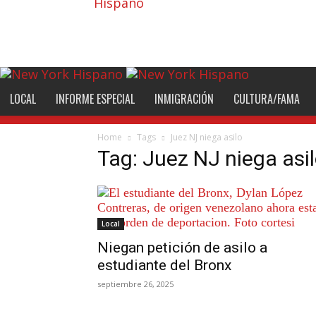
Hispano
LOCAL
INFORME ESPECIAL
INMIGRACIÓN
CULTURA/FAMA
Home
Tags
Juez NJ niega asilo
Tag: Juez NJ niega asi
Local
Niegan petición de asilo a
estudiante del Bronx
septiembre 26, 2025