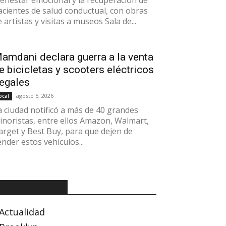
ienestar emocional y la recuperación de
acientes de salud conductual, con obras
 artistas y visitas a museos Sala de...
amdani declara guerra a la venta
e bicicletas y scooters eléctricos
legales
agosto 5, 2026
ocal
a ciudad notificó a más de 40 grandes
inoristas, entre ellos Amazon, Walmart,
arget y Best Buy, para que dejen de
ender estos vehículos...
CATEGORÍAS
Actualidad