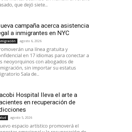
asado, que dejó siete...
ueva campaña acerca asistencia
egal a inmigrantes en NYC
agosto 6, 2026
nmigración
romoverán una línea gratuita y
onfidencial en 17 idiomas para conectar a
os neoyorquinos con abogados de
nmigración, sin importar su estatus
gratorio Sala de...
acobi Hospital lleva el arte a
acientes en recuperación de
dicciones
agosto 5, 2026
alud
uevo espacio artístico promoverá el