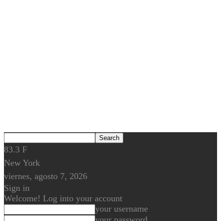
83.3
F
New York
viernes, agosto 7, 2026
Sign in
Welcome! Log into your account
your username
your password