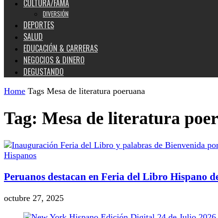
CULTURA/FAMA
DIVERSIÓN
DEPORTES
SALUD
EDUCACIÓN & CARRERAS
NEGOCIOS & DINERO
DEGUSTANDO
Home
Tags
Mesa de literatura poeruana
Tag: Mesa de literatura poe
Hispanos
Peruanos destacan en Feria del Libro Hispano d
octubre 27, 2025