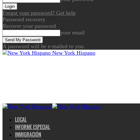
Forgot your password? Get help
Password recovery
Recover your password
your email
A password will be e-mailed to you.
New York Hispano
LOCAL
INFORME ESPECIAL
INMIGRACIÓN