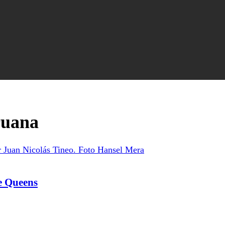
ruana
e Queens