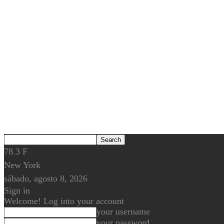
78.3
F
New York
sábado, agosto 8, 2026
Sign in
Welcome! Log into your account
your username
your password