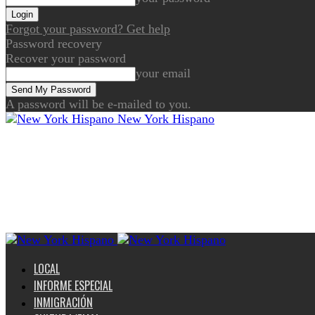
Forgot your password? Get help
Password recovery
Recover your password
your email
A password will be e-mailed to you.
New York Hispano
LOCAL
INFORME ESPECIAL
INMIGRACIÓN