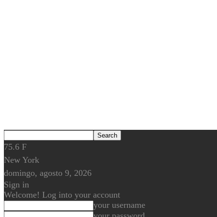
75.6
F
New York
domingo, agosto 9, 2026
Sign in
Welcome! Log into your account
your username
your password