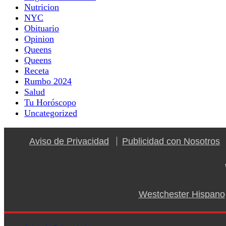
Nutricion
NYC
Obituario
Opinion
Queens
Queens
Receta
Rumbo 2024
Salud
Tu Horóscopo
Uncategorized
Aviso de Privacidad
Publicidad con Nosotros
Westchester Hispano