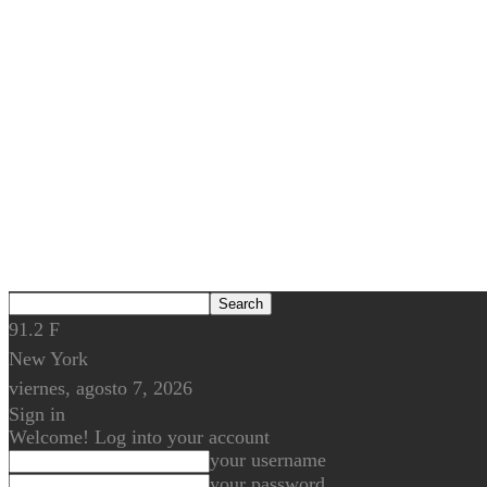
91.2
F
New York
viernes, agosto 7, 2026
Sign in
Welcome! Log into your account
your username
your password