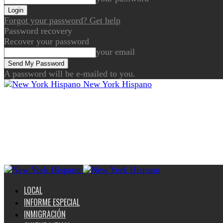
Forgot your password? Get help
Password recovery
Recover your password
your email
A password will be e-mailed to you.
New York Hispano
LOCAL
INFORME ESPECIAL
INMIGRACIÓN