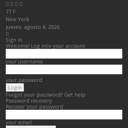
77
F
New York
jueves, agosto 6, 2026
Sign in
Welcome! Log into your account
your username
your password
Forgot your password? Get help
Password recovery
Recover your password
your email