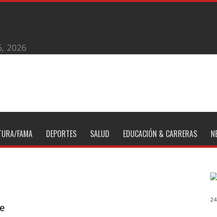
6, 2026
TURA/FAMA
DEPORTES
SALUD
EDUCACIÓN & CARRERAS
N
24
ue