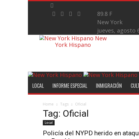
89.8
F
New York
jueves, agosto 
New
York Hispano
LOCAL
INFORME ESPECIAL
INMIGRACIÓN
CUL
Home
Tags
Oficial
Tag: Oficial
Local
Policía del NYPD herido en ataq