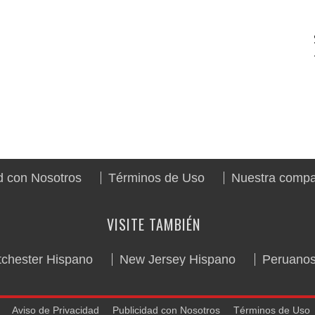
d con Nosotros
Términos de Uso
Nuestra comp
VISITE TAMBIÉN
chester Hispano
New Jersey Hispano
Peruano
Aviso de Privacidad
Publicidad con Nosotros
Términos de Uso