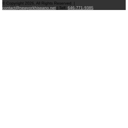
© Copyright 2026, All Rights Reserved. |
contact@newyorkhispano.net
| Telf.
646-771-9385