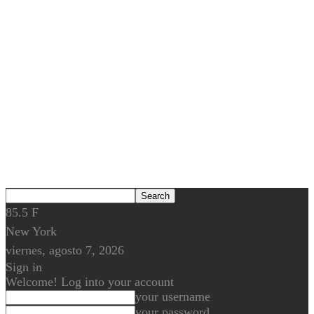
85.5
F
New York
viernes, agosto 7, 2026
Sign in
Welcome! Log into your account
your username
your password