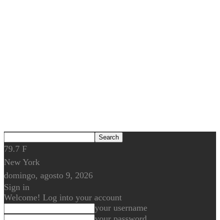
79.7
F
New York
domingo, agosto 9, 2026
Sign in
Welcome! Log into your account
your username
your password