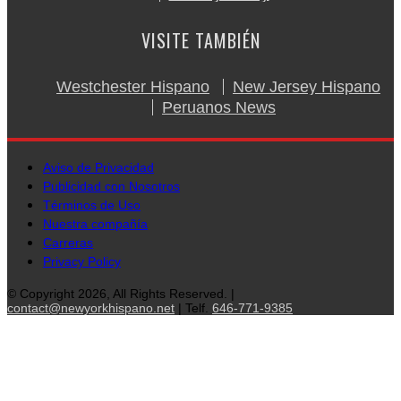
VISITE TAMBIÉN
Westchester Hispano
New Jersey Hispano
Peruanos News
Aviso de Privacidad
Publicidad con Nosotros
Términos de Uso
Nuestra compañía
Carreras
Privacy Policy
© Copyright 2026, All Rights Reserved. |
contact@newyorkhispano.net
| Telf.
646-771-9385