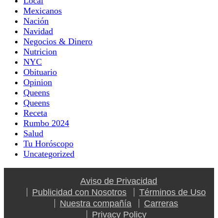
Local
Mexicanos
Nación
Navidad
Negocios & Dinero
Nutricion
NYC
Obituario
Opinion
Queens
Queens
Receta
Rumbo 2024
Salud
Tu Horóscopo
Uncategorized
Aviso de Privacidad
Publicidad con Nosotros
Términos de Uso
Nuestra compañía
Carreras
Privacy Policy