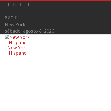
82.2
F
New York
sábado, agosto 8, 2026
New York
Hispano