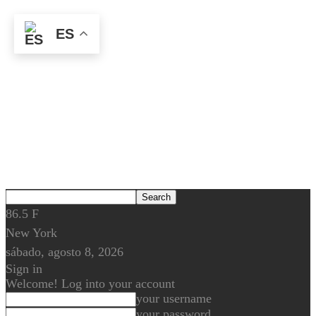
ES
86.5
F
New York
sábado, agosto 8, 2026
Sign in
Welcome! Log into your account
your username
your password