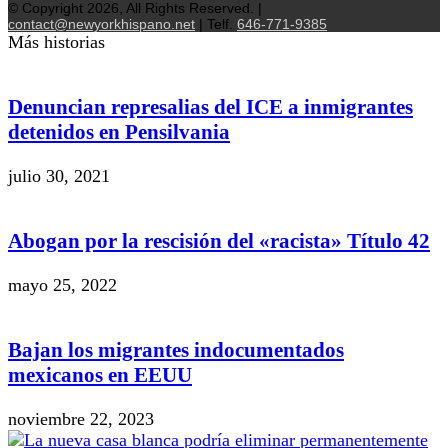
© Copyright 2026, All Rights Reserved. |
contact@newyorkhispano.net
| Telf.
646-771-9385
Más historias
Denuncian represalias del ICE a inmigrantes
detenidos en Pensilvania
julio 30, 2021
Abogan por la rescisión del «racista» Título 42
mayo 25, 2022
Bajan los migrantes indocumentados
mexicanos en EEUU
noviembre 22, 2023