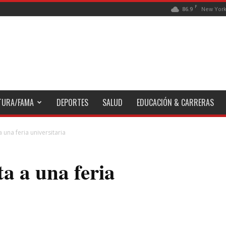
F
86.9
New Yor
TURA/FAMA
DEPORTES
SALUD
EDUCACIÓN & CARRERAS
 una feria universitaria
ta a una feria