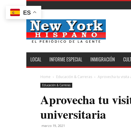
ES
New
York
Hispano
LOCAL
INFORME ESPECIAL
INMIGRACIÓN
CUL
Home
Educación & Carreras
Aprovecha tu visita a
Educación & Carreras
Aprovecha tu visi
universitaria
marzo 19, 2021