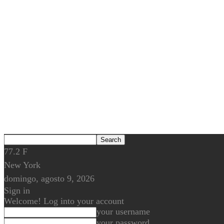
77.2
F
New York
domingo, agosto 9, 2026
Sign in
Welcome! Log into your account
your username
your password