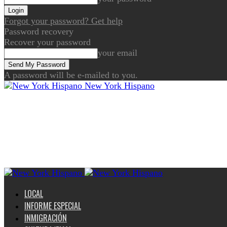
Forgot your password? Get help
Password recovery
Recover your password
your email
A password will be e-mailed to you.
New York Hispano
LOCAL
INFORME ESPECIAL
INMIGRACIÓN