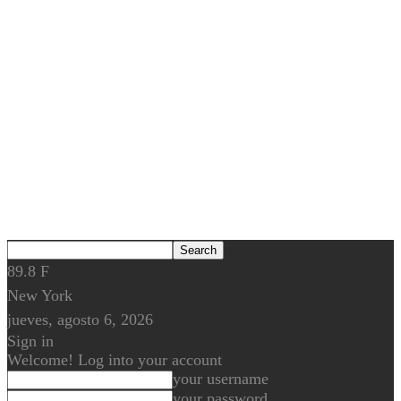
89.8
F
New York
jueves, agosto 6, 2026
Sign in
Welcome! Log into your account
your username
your password