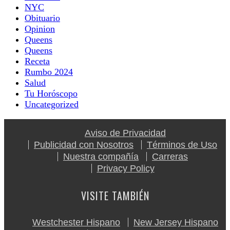
NYC
Obituario
Opinion
Queens
Queens
Receta
Rumbo 2024
Salud
Tu Horóscopo
Uncategorized
Aviso de Privacidad
Publicidad con Nosotros
Términos de Uso
Nuestra compañía
Carreras
Privacy Policy
VISITE TAMBIÉN
Westchester Hispano
New Jersey Hispano