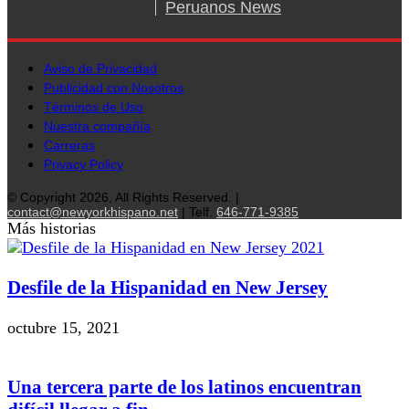
Peruanos News
Aviso de Privacidad
Publicidad con Nosotros
Términos de Uso
Nuestra compañía
Carreras
Privacy Policy
© Copyright 2026, All Rights Reserved. |
contact@newyorkhispano.net
| Telf.
646-771-9385
Más historias
Desfile de la Hispanidad en New Jersey
octubre 15, 2021
Una tercera parte de los latinos encuentran