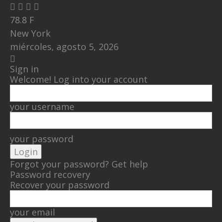
78.8
F
New York
miércoles, agosto 5, 2026
Sign in
Welcome! Log into your account
your username
your password
Forgot your password? Get help
Password recovery
Recover your password
your email