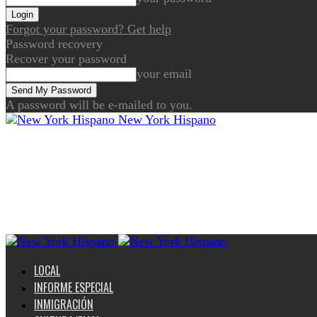
Forgot your password? Get help
Password recovery
Recover your password
your email
A password will be e-mailed to you.
New York Hispano
LOCAL
INFORME ESPECIAL
INMIGRACIÓN