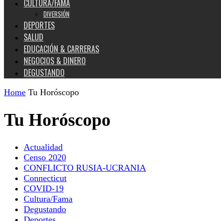
CULTURA/FAMA
DIVERSIÓN
DEPORTES
SALUD
EDUCACIÓN & CARRERAS
NEGOCIOS & DINERO
DEGUSTANDO
Home
Tu Horóscopo
Tu Horóscopo
Actualidad
Censo 2020
CONFLICTO RUSIA-UCRANIA
Connecticut
COVID-19
Cultura/Fama
Degustando
Deportes