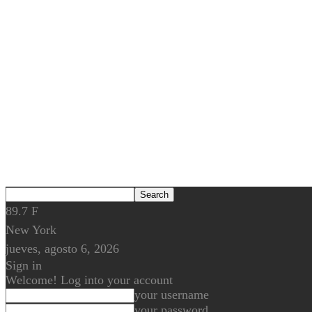
89.7
F
New York
jueves, agosto 6, 2026
Sign in
Welcome! Log into your account
your username
your password