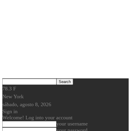
78.3
F
New York
sábado, agosto 8, 2026
Sign in
Welcome! Log into your account
your username
your password