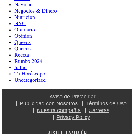
Navidad
Negocios & Dinero
Nutricion
NYC
Obituario
Opinion
Queens
Queens
Receta
Rumbo 2024
Salud
Tu Horóscopo
Uncategorized
Aviso de Privacidad
Publicidad con Nosotros
Términos de Uso
Nuestra compañía
Carreras
Privacy Policy
VISITE TAMBIÉN