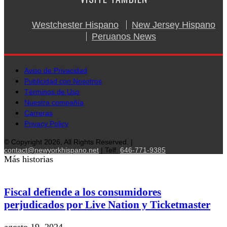
Westchester Hispano
New Jersey Hispano
Peruanos News
Aviso de Privacidad
Publicidad con Nosotros
Términos de Uso
Nuestra compañía
Carreras
Privacy Policy
© Copyright 2026, All Rights Reserved. |
contact@newyorkhispano.net
| Telf.
646-771-9385
Más historias
Fiscal defiende a los consumidores
perjudicados por Live Nation y Ticketmaster