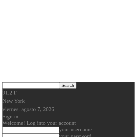
91.2
F
New York
viernes, agosto 7, 2026
Sign in
Welcome! Log into your account
your username
your password