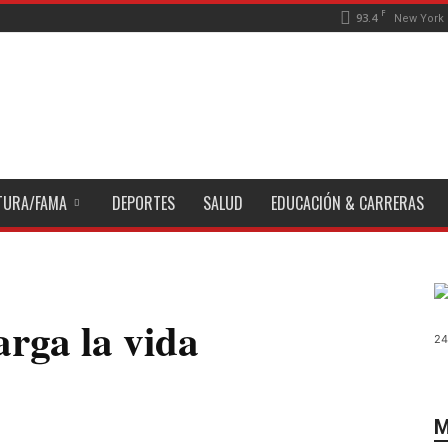
F
93.4
New York
TURA/FAMA
DEPORTES
SALUD
EDUCACIÓN & CARRERAS
arga la vida
24
M