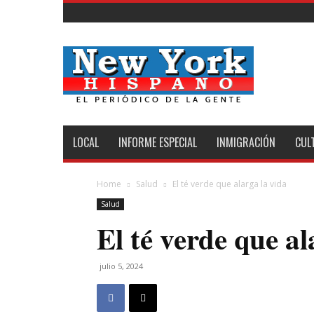
New
York
Hispano
LOCAL
INFORME ESPECIAL
INMIGRACIÓN
CUL
Home
Salud
El té verde que alarga la vida
Salud
El té verde que al
julio 5, 2024