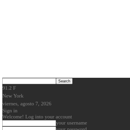
91.2
F
New York
viernes, agosto 7, 2026
Sign in
Welcome! Log into your account
your username
your password