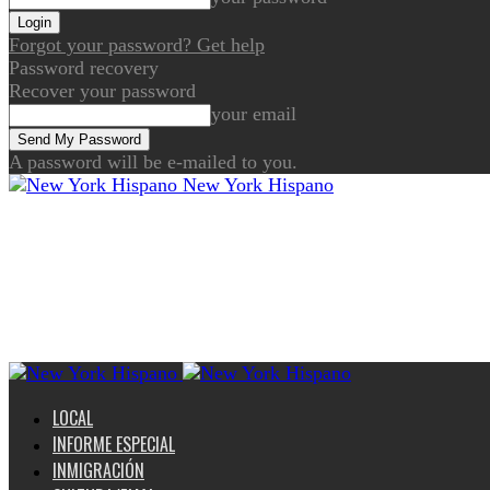
Forgot your password? Get help
Password recovery
Recover your password
your email
A password will be e-mailed to you.
New York Hispano
LOCAL
INFORME ESPECIAL
INMIGRACIÓN