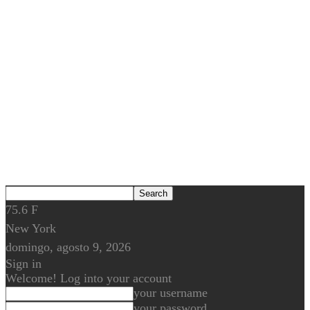
75.6
F
New York
domingo, agosto 9, 2026
Sign in
Welcome! Log into your account
your username
your password