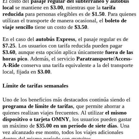
El costo del
pasaje regular del subterráneo y autobús
local
se mantiene en
$3.00
, mientras que la
tarifa
reducida
para personas elegibles es de
$1.50
. Para quienes
utilizan el transporte de manera ocasional, el
boleto de
viaje sencillo
tiene un costo de
$3.50
.
En el caso del
autobús Express
, el pasaje regular es de
$7.25
. Los usuarios con tarifa reducida pueden pagar
$3.60
, aunque esta opción aplica únicamente
fuera de las
horas pico
. Además, el servicio
Paratransporte/Access-
A-Ride
conserva una tarifa equivalente a la del transporte
local, fijada en
$3.00
.
Límite de tarifas semanales
Uno de los beneficios más destacados continúa siendo el
programa de límite de tarifas
, que permite ahorrar a
quienes realizan viajes frecuentes. Al utilizar
el mismo
dispositivo o tarjeta OMNY
, los usuarios pueden gastar
un máximo de
$35.00 en un período de siete días
. Una
vez alcanzado ese monto, todos los viajes adicionales
dentro del mismo período son gratuitos.