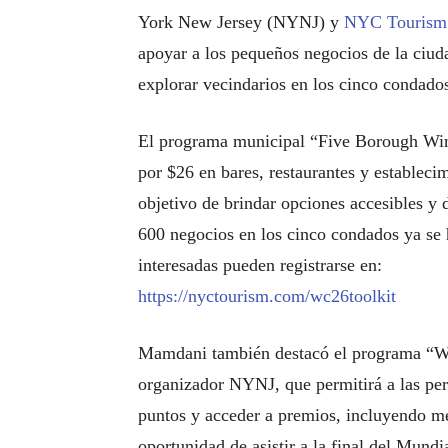
York New Jersey (NYNJ) y
NYC Tourism 
apoyar a los pequeños negocios de la ciuda
explorar vecindarios en los cinco condado
El programa municipal “Five Borough Winn
por $26 en bares, restaurantes y establecim
objetivo de brindar opciones accesibles y d
600 negocios en los cinco condados ya se h
interesadas pueden registrarse en:
https://nyctourism.com/wc26toolkit
Mamdani también destacó el programa “W
organizador NYNJ, que permitirá a las per
puntos y acceder a premios, incluyendo me
oportunidad de asistir a la final del Mund