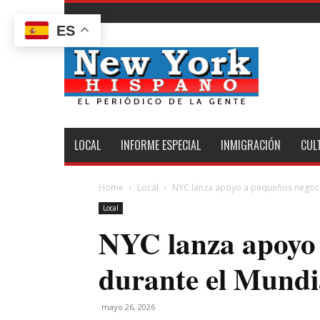
ES
New
York
Hispano
LOCAL
INFORME ESPECIAL
INMIGRACIÓN
CUL
Home
Local
NYC lanza apoyo a pequeños negoci
Local
NYC lanza apoyo 
durante el Mundi
mayo 26, 2026