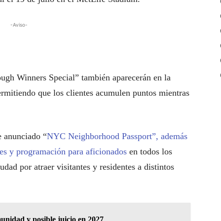
-Aviso-
ough Winners Special” también aparecerán en la
mitiendo que los clientes acumulen puntos mientras
e anunciado “
NYC Neighborhood Passport”, además
les y programación para aficionados
en todos los
dad por atraer visitantes y residentes a distintos
idad y posible juicio en 2027