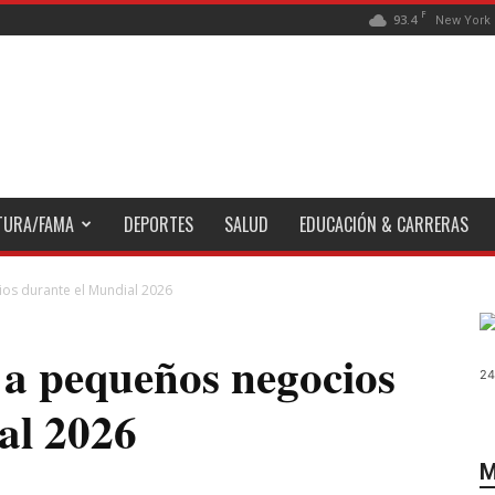
F
93.4
New York
TURA/FAMA
DEPORTES
SALUD
EDUCACIÓN & CARRERAS
os durante el Mundial 2026
a pequeños negocios
24
al 2026
M