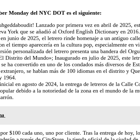
yber
Monday del NYC DOT es el siguiente:
hgeddaboudit! Lanzado por primera vez en abril de 2025, este
eva York que se añadió al Oxford English Dictionary en 2016.
n junio de 2025, el letrero rinde homenaje a un antiguo calle
 el tiempo aparecería en la cultura pop, especialmente en v
ón personalizada del letrero presenta una bandera del Orgullo
 Distrito del Mundo»; Inaugurado en julio de 2025, este letr
 se ha convertido en uno de los condados más diversos de Est
extranjero, se hablan más de 100 idiomas en el distrito y Qu
y 1964.
nicial en agosto de 2024, la entrega de letreros de la Calle 
opular debido a la notoriedad de la zona en el mundo de la mús
marrón.
lma
por $100 cada uno, uno por cliente. Tras la entrega de hoy, lo
erán a través de CityStore, la tienda oficial de la ciudad de