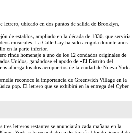
 letrero, ubicado en dos puntos de salida de Brooklyn,
jón de establos, ampliado en la década de 1830, que serviría
ideos musicales. La Calle Gay ha sido acogida durante años
 en la parte inferior.
ero rinde homenaje a uno de los 12 condados originales de
ados Unidos, ganándose el apodo de «El Distrito del
eens alberga los dos aeropuertos de la ciudad de Nueva York.
Cornelia reconoce la importancia de Greenwich Village en la
ica pop. El letrero que se exhibirá en la entrega del Cyber ​​
s tres letreros restantes se anunciarán cada mañana en la
 Nueva York, y lo recaudado se destinará al fondo general de