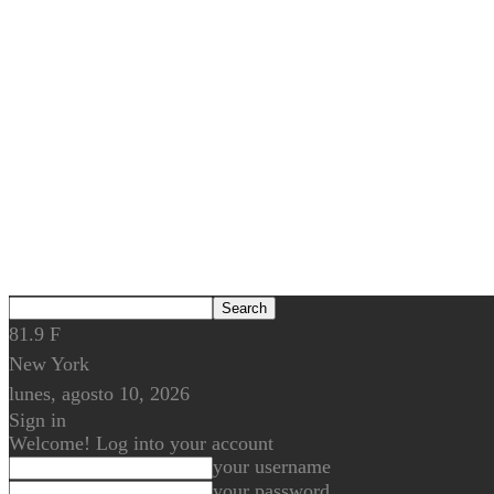
81.9
F
New York
lunes, agosto 10, 2026
Sign in
Welcome! Log into your account
your username
your password