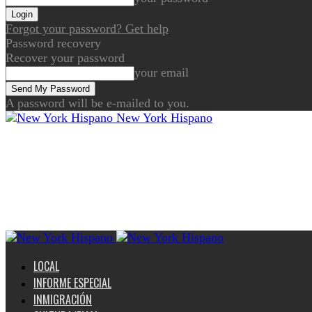
Forgot your password? Get help
Password recovery
Recover your password
your email
A password will be e-mailed to you.
New York Hispano
LOCAL
INFORME ESPECIAL
INMIGRACIÓN