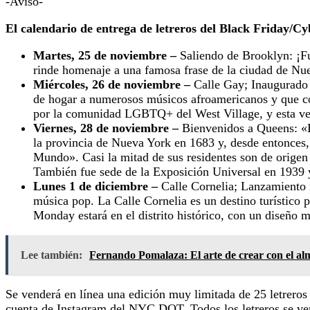
-Aviso-
El calendario de entrega de letreros del Black Friday/C
Martes, 25 de noviembre –
Saliendo de Brooklyn: ¡Fu
rinde homenaje a una famosa frase de la ciudad de Nu
Miércoles, 26 de noviembre –
Calle Gay; Inaugurado e
de hogar a numerosos músicos afroamericanos y que con
por la comunidad LGBTQ+ del West Village, y esta versi
Viernes, 28 de noviembre –
Bienvenidos a Queens: «El
la provincia de Nueva York en 1683 y, desde entonces,
Mundo». Casi la mitad de sus residentes son de origen 
También fue sede de la Exposición Universal en 1939 
Lunes 1 de diciembre –
Calle Cornelia; Lanzamiento i
música pop. La Calle Cornelia es un destino turístico p
Monday estará en el distrito histórico, con un diseño 
Lee también:
Fernando Pomalaza: El arte de crear con el a
Se venderá en línea una edición muy limitada de 25 letreros 
cuenta de Instagram del NYC DOT. Todos los letreros se vend